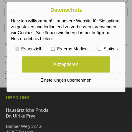
Datenschutz
Aktivität
Herzlich willkommen! Um unsere Website für Sie optimal
zu gestalten und fortlaufend zu verbessern, verwenden
wir Cookies. So können wir Ihnen das bestmögliche
Nutzererlebnis bieten.
Mit dem Kalorienbedarfsrechner können Sie schnell und einfach
Essenziell
Externe Medien
Statistik
Ihren Kalorienbedarf pro Tag bestimmen. Darüber hinaus
erfahren Sie bei welchem Kalorienbedarf Sie abnehmen oder
zunehmen würden.
Akzeptieren
Wie viele Kalorien Sie durch Sport und Bewegung verbrauchen,
können Sie anhand des Kalorienverbrauchsrechners ermitteln.
Einstellungen übernehmen
ÜBER UNS
Hausärztliche Praxis
Dr. Ulrike Frye
Barloer Weg 127 a