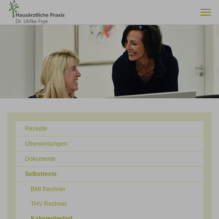
Togg
navi
Rezepte
Überweisungen
Dokumente
Selbsttests
BMI Rechner
THV Rechner
Kalorienbedarf