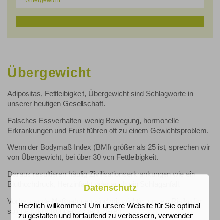
Untergewicht
Übergewicht
Adipositas, Fettleibigkeit, Übergewicht sind Schlagworte in
unserer heutigen Gesellschaft.
Falsches Essverhalten, wenig Bewegung, hormonelle
Erkrankungen und Frust führen oft zu einem Gewichtsproblem.
Wenn der Bodymaß Index (BMI) größer als 25 ist, sprechen wir
von Übergewicht, bei über 30 von Fettleibigkeit.
Daraus resultieren häufig Zivilisationserkrankungen wie ein
Bluthochdruck, Herzinfarkt oder auch ein Schlaganfall.
Datenschutz
Vorbeugende Maßnahmen sind mir wichtig, um ein Risiko für
Herzlich willkommen! Um unsere Website für Sie optimal
solche Erkrankungen zu reduzieren.
zu gestalten und fortlaufend zu verbessern, verwenden