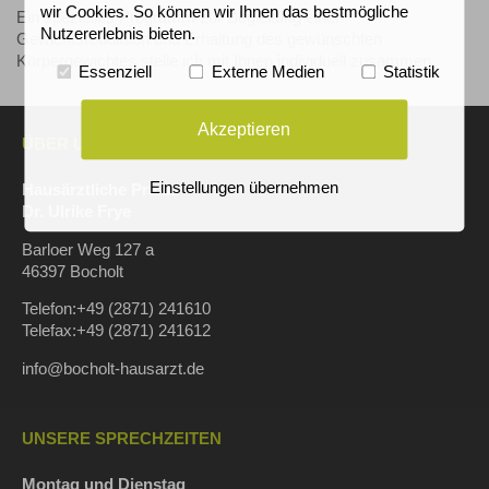
wir Cookies. So können wir Ihnen das bestmögliche
Ein spezielles Programm zur Begleitung einer
Nutzererlebnis bieten.
Gewichtsreduktion und Erhaltung des gewünschten
Körpergewichtes stelle ich mit Ihnen individuell zusammen.
Essenziell
Externe Medien
Statistik
Akzeptieren
ÜBER UNS
Einstellungen übernehmen
Hausärztliche Praxis
Dr. Ulrike Frye
Barloer Weg 127 a
46397 Bocholt
Telefon:+49 (2871) 241610
Telefax:+49 (2871) 241612
info@bocholt-hausarzt.de
UNSERE SPRECHZEITEN
Montag und Dienstag