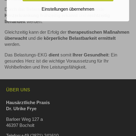
Einstellungen übernehmen
Durch das Belastungs-EKG kann eine bestehende
Herzerkrankung frühzeitig erkannt
und
rechtzeitig
behandelt
werden.
Gleichzeitig kann der Erfolg der
therapeutischen Maßnahmen
überwacht
und die
körperliche Belastbarkeit ermittelt
werden.
Das Belastungs-EKG
dient
somit
Ihrer Gesundheit
: Ein
gesundes Herz ist die wichtige Voraussetzung für Ihr
Wohlbefinden und Ihre Leistungsfähigkeit.
ÜBER UNS
Hausärztliche Praxis
Dr. Ulrike Frye
Barloer Weg 127 a
46397 Bocholt
Telefon:+49 (2871) 241610