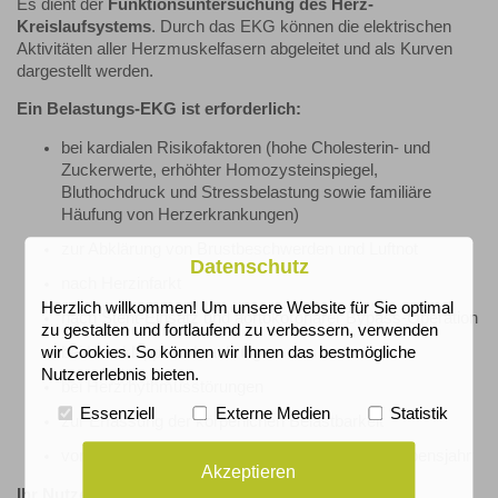
Es dient der
Funktionsuntersuchung des Herz-
Kreislaufsystems
. Durch das EKG können die elektrischen
Aktivitäten aller Herzmuskelfasern abgeleitet und als Kurven
dargestellt werden.
Ein Belastungs-EKG ist erforderlich:
bei kardialen Risikofaktoren (hohe Cholesterin- und
Zuckerwerte, erhöhter Homozysteinspiegel,
Bluthochdruck und Stressbelastung sowie familiäre
Häufung von Herzerkrankungen)
zur Abklärung von Brustbeschwerden und Luftnot
Datenschutz
nach Herzinfarkt
Herzlich willkommen! Um unsere Website für Sie optimal
nach Stent-Einsatz und aortokoronarer Bypass-Operation
zu gestalten und fortlaufend zu verbessern, verwenden
bei Herzklappenerkrankungen
wir Cookies. So können wir Ihnen das bestmögliche
Nutzererlebnis bieten.
bei Herzrhythmusstörungen
Essenziell
Externe Medien
Statistik
zur Erfassung der körperlichen Belastbarkeit
vor und bei körperlichem Training ab dem 40. Lebensjahr
Akzeptieren
Ihr Nutzen