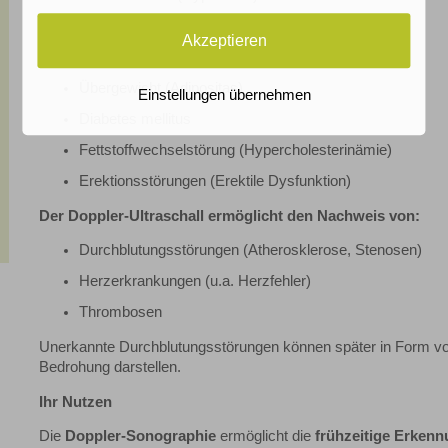
Nierenerkrankungen
Akzeptieren
Zustand nach Schlaganfall (Apoplex)
Übergewicht (Adipositas)
Einstellungen übernehmen
Diabetes mellitus
Fettstoffwechselstörung (Hypercholesterinämie)
Erektionsstörungen (Erektile Dysfunktion)
Der Doppler-Ultraschall ermöglicht den Nachweis von:
Durchblutungsstörungen (Atherosklerose, Stenosen)
Herzerkrankungen (u.a. Herzfehler)
Thrombosen
Unerkannte Durchblutungsstörungen können später in Form von 
Bedrohung darstellen.
Ihr Nutzen
Die
Doppler-Sonographie
ermöglicht die
frühzeitige Erken