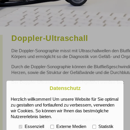
Doppler-Ultraschall
Die Doppler-Sonographie misst mit Ultraschallwellen den Blutf
Körpers und ermöglicht so die Diagnostik von Gefäß- und Or
Durch die Doppler-Sonographie können die Blutfließgeschwindi
Herzen, sowie die Struktur der Gefäßwände und die Durchblutu
Der Doppler-Ultraschall sollte durchgeführt werden bei:
Datenschutz
Rauchen
Herzlich willkommen! Um unsere Website für Sie optimal
Raucherbeine
zu gestalten und fortlaufend zu verbessern, verwenden
Migräne
wir Cookies. So können wir Ihnen das bestmögliche
Nutzererlebnis bieten.
Gefühlstörungen in den Beinen oder Armen
Essenziell
Externe Medien
Statistik
Bluthochdruck (Hypertonie)